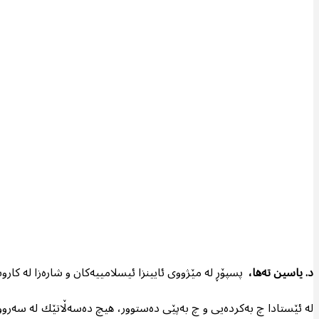
د. یاسین تەها،
پسپۆڕ لە مێژووی ئایینزا ئیسلامییەکان و شارەزا لە کارو