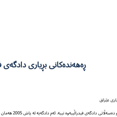
ڕەهەندەكانی بڕیاری دادگەی فیدراڵی دەربارەی مووچەی فەرمانبەران
باری عێراق
لە ئێستادا چ بەكردە