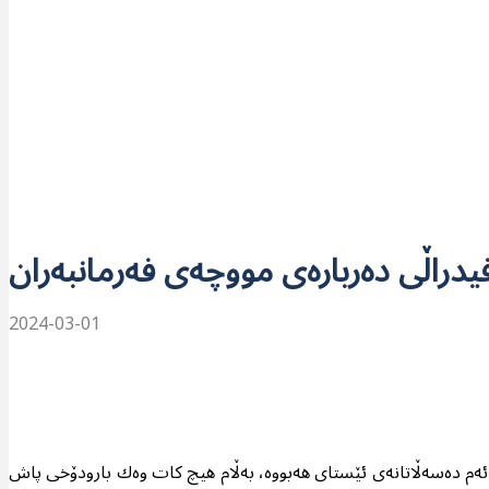
2024-03-01
یی و چ بەپێی دەستوور، هیچ دەسەڵاتێك لە سەروو دەسەڵاتی دادگەی فیدراڵییەوە نییە. ئەم دادگەیە لە پاش 2005 هەمان ئەم دەسەڵاتانەی ئێستای هەبووە، بەڵام هیچ كات وەك بارودۆخی پاش