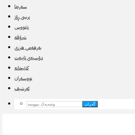
سەرەتا
پرسی ڕۆژ
پێنووس
شرۆڤە
بەرهەمی هزری
دۆسیەی تایبەت
کتێبخانە
نووسەران
ئەرشیف
گەڕان