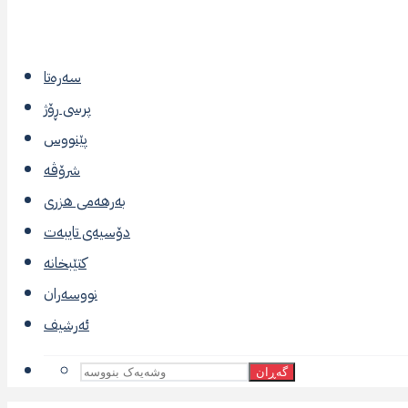
سەرەتا
پرسی ڕۆژ
پێنووس
شرۆڤە
بەرهەمی هزری
دۆسیەی تایبەت
کتێبخانە
نووسەران
ئەرشیف
گەڕان